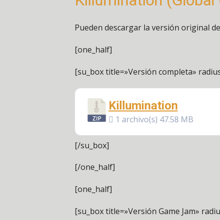
Killumination (Glob
Pueden descargar la versión original d
[one_half]
[su_box title=»Versión completa» radiu
Killumination
1 archivo(s)
47.58 MB
[/su_box]
[/one_half]
[one_half]
[su_box title=»Versión Game Jam» radiu