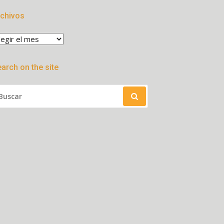
rchivos
chivos
arch on the site
SCAR: