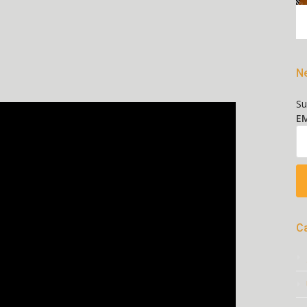
Ne
Su
EM
C