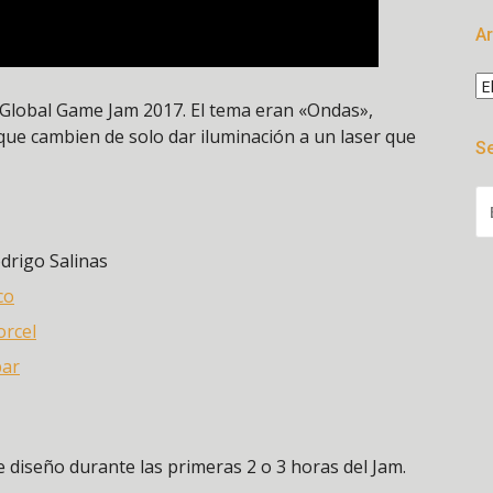
A
Ar
l Global Game Jam 2017. El tema eran «Ondas»,
que cambien de solo dar iluminación a un laser que
Se
BU
odrigo Salinas
co
orcel
bar
e diseño durante las primeras 2 o 3 horas del Jam.