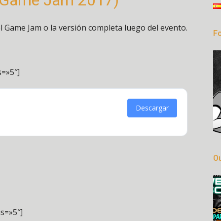
al Game Jam 2017)
el Game Jam o la versión completa luego del evento.
Fo
s=»5″]
Descargar
Ou
s=»5″]