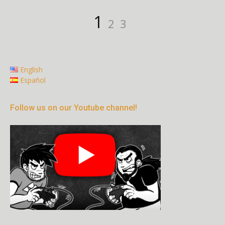
Paginación
Página
Página
Página
1
2
3
de
entradas
English
Español
Follow us on our Youtube channel!