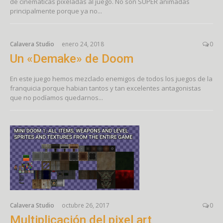
de cinemáticas pixeladas al juego. No son SUPER animadas
principalmente porque ya no...
Calavera Studio
enero 24, 2018
0
Un «Demake» de Doom
En este juego hemos mezclado enemigos de todos los juegos de la
franquicia porque habian tantos y tan excelentes antagonistas
que no podíamos quedarnos...
Calavera Studio
octubre 26, 2017
0
Multiplicación del pixel art