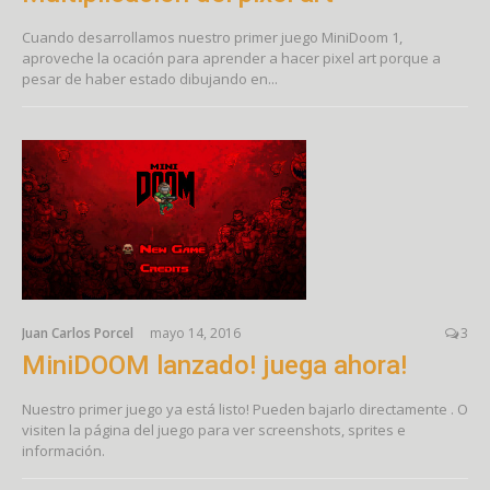
Cuando desarrollamos nuestro primer juego MiniDoom 1,
aproveche la ocación para aprender a hacer pixel art porque a
pesar de haber estado dibujando en...
Juan Carlos Porcel
mayo 14, 2016
3
MiniDOOM lanzado! juega ahora!
Nuestro primer juego ya está listo! Pueden bajarlo directamente . O
visiten la página del juego para ver screenshots, sprites e
información.